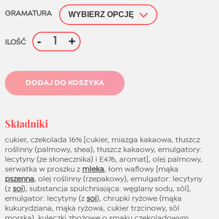
GRAMATURA
ilość
-
+
ILOŚĆ
Royal
DODAJ DO KOSZYKA
Składniki
cukier, czekolada 16% [cukier, miazga kakaowa, tłuszcz
roślinny (palmowy, shea), tłuszcz kakaowy, emulgatory:
lecytyny (ze słonecznika) i E476, aromat], olej palmowy,
serwatka w proszku z
mleka
, łom waflowy [mąka
pszenna
, olej roślinny (rzepakowy), emulgator: lecytyny
(z
soi
), substancja spulchniająca: węglany sodu, sól],
emulgator: lecytyny (z
soi
), chrupki ryżowe (mąka
kukurydziana, mąka ryżowa, cukier trzcinowy, sól
morska), kuleczki zbożowe o smaku czekoladowym