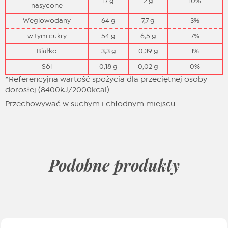
17 g
2 g
10%
nasycone
Węglowodany
64 g
7,7 g
3%
w tym cukry
54 g
6,5 g
7%
Białko
3,3 g
0,39 g
1%
Sól
0,18 g
0,02 g
0%
*Referencyjna wartość spożycia dla przeciętnej osoby
dorosłej (8400kJ/2000kcal).
Przechowywać w suchym i chłodnym miejscu.
Podobne produkty