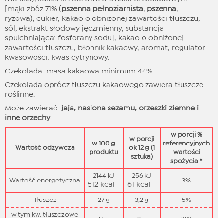
[mąki zbóż 71% (
pszenna pełnoziarnista
,
pszenna
,
ryżowa), cukier, kakao o obniżonej zawartości tłuszczu,
sól, ekstrakt słodowy jęczmienny, substancja
spulchniająca: fosforany sodu], kakao o obniżonej
zawartości tłuszczu, błonnik kakaowy, aromat, regulator
kwasowości: kwas cytrynowy.
Czekolada: masa kakaowa minimum 44%.
Czekolada oprócz tłuszczu kakaowego zawiera tłuszcze
roślinne.
Może zawierać:
jaja, nasiona sezamu, orzeszki ziemne i
inne orzechy
.
w porcji %
w porcji
w 100 g
referencyjnych
Wartość odżywcza
ok 12 g (1
produktu
wartości
sztuka)
spożycia *
2144 kJ
256 kJ
Wartość energetyczna
3%
512 kcal
61 kcal
Tłuszcz
27 g
3,2 g
5%
w tym kw. tłuszczowe